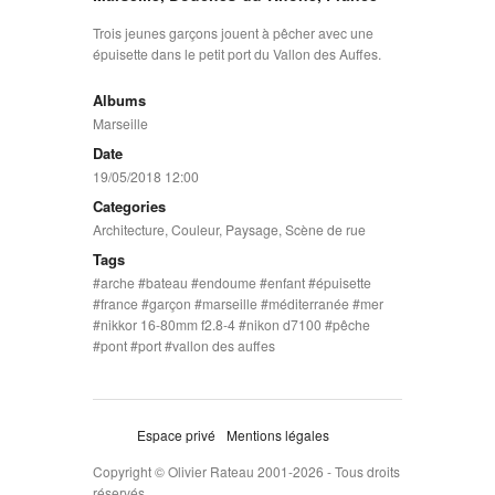
Trois jeunes garçons jouent à pêcher avec une
épuisette dans le petit port du Vallon des Auffes.
Albums
Marseille
Date
19/05/2018 12:00
Categories
Architecture
,
Couleur
,
Paysage
,
Scène de rue
Tags
arche
bateau
endoume
enfant
épuisette
france
garçon
marseille
méditerranée
mer
nikkor 16-80mm f2.8-4
nikon d7100
pêche
pont
port
vallon des auffes
Espace privé
Mentions légales
Copyright © Olivier Rateau 2001-2026 - Tous droits
réservés