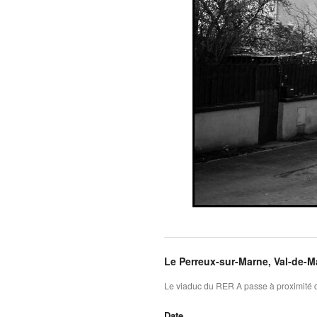
Le Perreux-sur-Marne, Val-de-M
Le viaduc du RER A passe à proximité d
Date